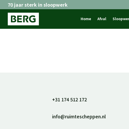
70 jaar sterk in sloopwerk
Home
Afval
Sloopwe
+31 174 512 172

info@ruimtescheppen.nl
