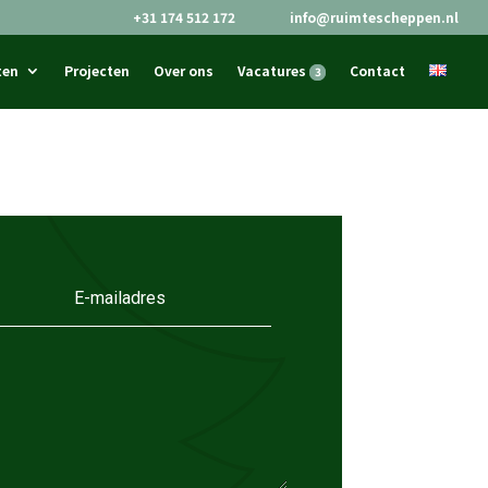
+31 174 512 172
info@ruimtescheppen.nl


ten
Projecten
Over ons
Vacatures
Contact
3