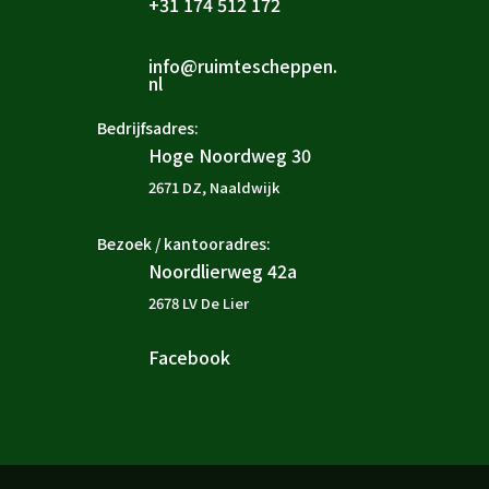
+31 174 512 172

info@ruimtescheppen.

nl
Bedrijfsadres:
Hoge Noordweg 30

2671 DZ, Naaldwijk
Bezoek / kantooradres:
Noordlierweg 42a

2678 LV De Lier
Facebook
