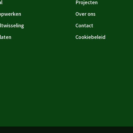
al
Projecten
opwerken
Over ons
ltwisseling
Contact
platen
Cookiebeleid