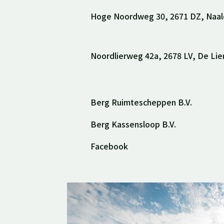
Hoge Noordweg 30, 2671 DZ, Naal

Noordlierweg 42a, 2678 LV, De Lie

Berg Ruimtescheppen B.V.

Berg Kassensloop B.V.

Facebook
