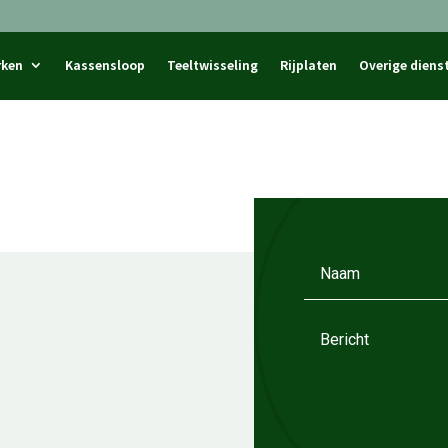
rken
Kassensloop
Teeltwisseling
Rijplaten
Overige diens