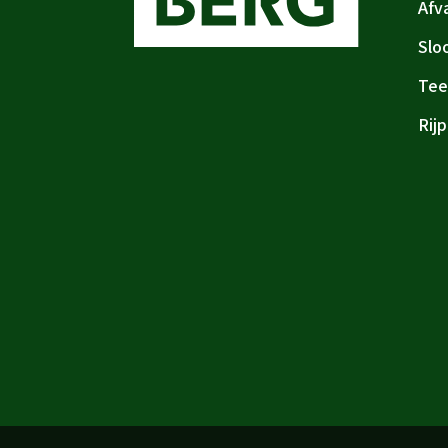
Afv
Slo
Tee
Rij