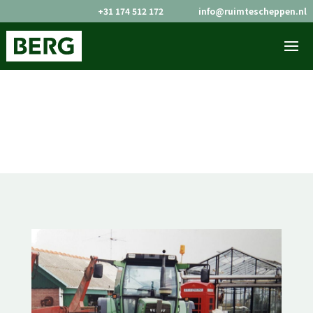
+31 174 512 172
info@ruimtescheppen.nl

