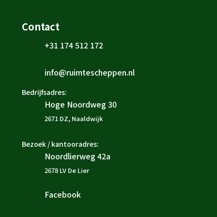
Contact
+31 174 512 172

info@ruimtescheppen.nl

Bedrijfsadres:
Hoge Noordweg 30

2671 DZ, Naaldwijk
Bezoek / kantooradres:
Noordlierweg 42a

2678 LV De Lier
Facebook
